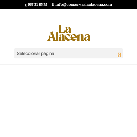
967 31 85 35
info@conservaslaalacena.com
Seleccionar página
Resultados para " orza "